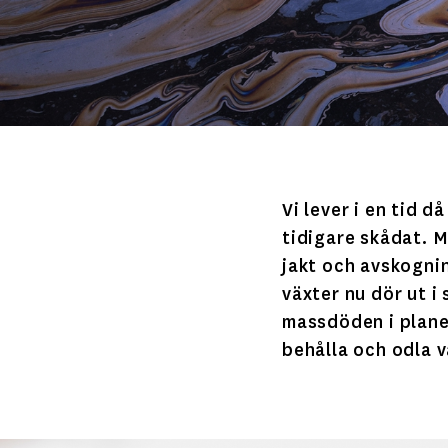
Vi lever i en tid 
tidigare skådat. 
jakt och avskognin
växter nu dör ut i
massdöden i plane
behålla och odla v