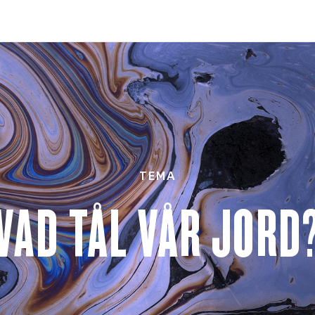
TEMA
VAD TÅL VÅR JORD