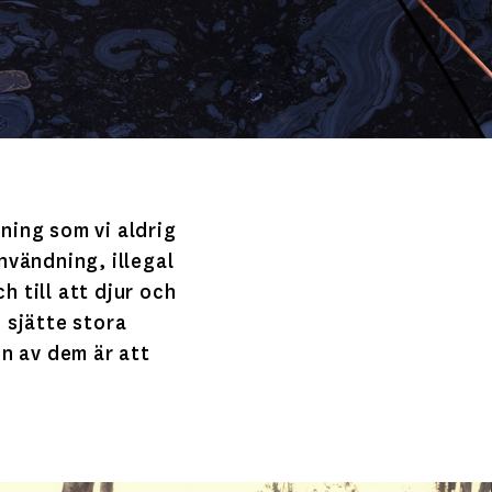
tning som vi aldrig
nvändning, illegal
h till att djur och
n sjätte stora
n av dem är att