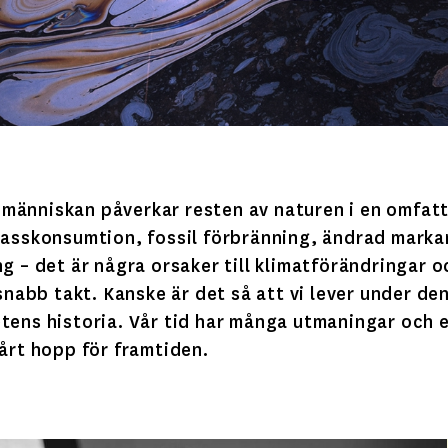
då människan påverkar resten av naturen i en omfat
Masskonsumtion, fossil förbränning, ändrad marka
g – det är några orsaker till klimatförändringar oc
 snabb takt. Kanske är det så att vi lever under de
tens historia. Vår tid har många utmaningar och e
årt hopp för framtiden.